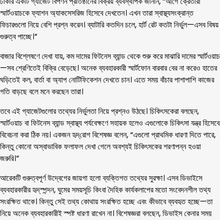
ঢাকার একটি গ্যাজেট বিপণন প্রতিষ্ঠানের বিক্রয় ব্যবস্থাপক জানান, “আগে ক্রেতারা
স্মার্টওয়াচকে ফ্যাশন অ্যাকসেসরিজ হিসেবে দেখতেন। এখন তারা স্বাস্থ্যসংক্রান্ত
ফিচারগুলো নিয়ে বেশি প্রশ্ন করেন। ব্যাটারি কতদিন চলে, হার্ট রেট কতটা নির্ভুল—এসব বিষয়
গুরুত্ব পাচ্ছে।”
বাজার বিশ্লেষণে দেখা যায়, কম দামের ফিটনেস ব্যান্ড থেকে শুরু করে মাঝারি দামের স্মার্টওয়াচ
—সব শ্রেণিতেই বিক্রি বেড়েছে। অনেক ব্যবহারকারী স্মার্টফোন বারবার বের না করেও হাতের
ঘড়িতেই কল, বার্তা বা অ্যাপ নোটিফিকেশন দেখতে চান। এতে সময় বাঁচার পাশাপাশি কাজের
গতি বাড়ছে বলে মনে করছেন তারা।
তবে এই গ্যাজেটগুলোর তথ্যের নির্ভুলতা নিয়ে প্রশ্নও উঠছে। চিকিৎসকেরা বলছেন,
স্মার্টওয়াচ বা ফিটনেস ব্যান্ড স্বাস্থ্য পর্যবেক্ষণে সহায়ক হলেও এগুলোকে চিকিৎসা যন্ত্র হিসেবে
বিবেচনা করা ঠিক নয়। একজন হৃদ্‌রোগ বিশেষজ্ঞ বলেন, “এগুলো প্রাথমিক ধারণা দিতে পারে,
কিন্তু কোনো অস্বাভাবিক ফলাফল দেখা গেলে অবশ্যই চিকিৎসকের শরণাপন্ন হওয়া
জরুরি।”
আরেকটি গুরুত্বপূর্ণ উদ্বেগের জায়গা হলো ব্যক্তিগত তথ্যের সুরক্ষা। এসব ডিভাইসে
ব্যবহারকারীর হৃদ্‌স্পন্দন, ঘুমের সময়সূচি কিংবা দৈহিক কার্যকলাপের মতো সংবেদনশীল তথ্য
সংরক্ষিত থাকে। কিন্তু সেই তথ্য কোথায় সংরক্ষিত হচ্ছে এবং কীভাবে ব্যবহৃত হচ্ছে—তা
নিয়ে অনেক ব্যবহারকারীই স্পষ্ট ধারণা রাখেন না। বিশেষজ্ঞরা বলছেন, ডিভাইস কেনার সময়