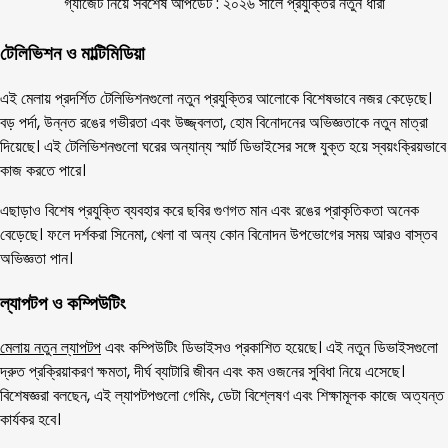
গ্যাজেট নিয়ে সর্বশেষ আপডেট : ২০২৬ সালে প্রযুক্তির নতুন ধারা
টেলিভিশন ও মাল্টিমিডিয়া
এই মেলায় প্রদর্শিত টেলিভিশনগুলো নতুন প্রযুক্তির আলোকে বিশেষভাবে নজর কেড়েছে।
বড় পর্দা, উন্নত রঙের গভীরতা এবং উজ্জ্বলতা, হোম বিনোদনের অভিজ্ঞতাকে নতুন মাত্রা
দিয়েছে। এই টেলিভিশনগুলো ঘরের অন্যান্য স্মার্ট ডিভাইসের সঙ্গে যুক্ত হয়ে স্বয়ংক্রিয়ভাবে
কাজ করতে পারে।
এছাড়াও বিশেষ প্রযুক্তি ব্যবহার করে ছবির গুণগত মান এবং রঙের প্রাকৃতিকতা অনেক
বেড়েছে। ফলে দর্শকরা সিনেমা, খেলা বা অন্য কোন বিনোদন উপভোগের সময় আরও বাস্তব
অভিজ্ঞতা পান।
ল্যাপটপ ও কম্পিউটিং
মেলায় নতুন ল্যাপটপ
এবং কম্পিউটিং ডিভাইসও প্রকাশিত হয়েছে। এই নতুন ডিভাইসগুলো
দ্রুত প্রক্রিয়াকরণ ক্ষমতা, দীর্ঘ ব্যাটারি জীবন এবং কম ওজনের সুবিধা নিয়ে এসেছে।
বিশেষজ্ঞরা বলছেন, এই ল্যাপটপগুলো গেমিং, ডেটা বিশ্লেষণ এবং শিক্ষামূলক কাজে অত্যন্ত
কার্যকর হবে।