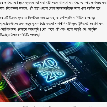
ফোন এবং বড় স্ক্রিনে ব্যবহার করা যায়। এটি সহজে বাঁকানো যায় এবং বড় পর্দায় রূপান্তর করা
যায়। বিশেষজ্ঞরা বলছেন, এটি নতুন ধরনের ফোন ব্যবহারকারীদের জন্য খুবই কার্যকর হবে।
ফোনটি উন্নত ক্যামেরা সিস্টেমের সঙ্গে এসেছে, যা ফটোগ্রাফি ও ভিডিওর ক্ষেত্রে
ব্যবহারকারীদের জন্য নতুন সুযোগ তৈরি করবে। পাশাপাশি এটি দ্রুত ইন্টারনেট সংযোগ এবং
একাধিক কাজ একসাথে করার সুবিধা দেয়। ফলে এটি এক ধরনের বহুমুখী এবং আধুনিক
ডিভাইস হিসেবে পরিচিতি পেয়েছে।