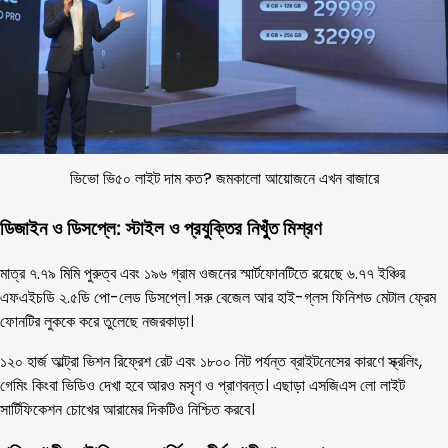
ভিভো ভি৫০ লাইট দাম কত? জমকালো আয়োজনে এখন বাজারে
ডিজাইন ও ডিসপ্লে: স্টাইল ও প্রযুক্তির নিখুঁত মিশ্রণ
মাত্র ৭.৭৯ মিমি পুরুত্ব এবং ১৯৬ গ্রাম ওজনের স্মার্টফোনটিতে রয়েছে ৬.৭৭ ইঞ্চির
এফএইচডি ২.৫ডি পো-লেড ডিসপ্লে। সরু বেজেল আর হাই-গ্লস ফিনিশড মেটাল ফ্রেম
ফোনটির লুককে করে তুলেছে নজরকাড়া।
১২০ হার্জ আল্ট্রা ভিশন রিফ্রেশ রেট এবং ১৮০০ নিট পর্যন্ত ব্রাইটনেসের কারণে স্ক্রলিং,
গেমিং কিংবা ভিডিও দেখা হবে আরও মসৃণ ও প্রাণবন্ত। এছাড়া এসজিএস লো লাইট
সার্টিফিকেশন চোখের আরামের দিকটিও নিশ্চিত করবে।