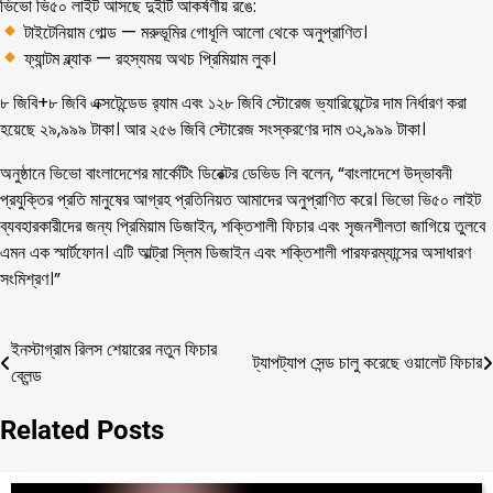
ভিভো ভি৫০ লাইট আসছে দুইটি আকর্ষণীয় রঙে:
টাইটেনিয়াম গোল্ড — মরুভূমির গোধূলি আলো থেকে অনুপ্রাণিত।
ফ্যান্টম ব্ল্যাক — রহস্যময় অথচ প্রিমিয়াম লুক।
৮ জিবি+৮ জিবি এক্সটেন্ডেড র‍্যাম এবং ১২৮ জিবি স্টোরেজ ভ্যারিয়েন্টের দাম নির্ধারণ করা
হয়েছে ২৯,৯৯৯ টাকা। আর ২৫৬ জিবি স্টোরেজ সংস্করণের দাম ৩২,৯৯৯ টাকা।
অনুষ্ঠানে ভিভো বাংলাদেশের মার্কেটিং ডিরেক্টর ডেভিড লি বলেন, “বাংলাদেশে উদ্ভাবনী
প্রযুক্তির প্রতি মানুষের আগ্রহ প্রতিনিয়ত আমাদের অনুপ্রাণিত করে। ভিভো ভি৫০ লাইট
ব্যবহারকারীদের জন্য প্রিমিয়াম ডিজাইন, শক্তিশালী ফিচার এবং সৃজনশীলতা জাগিয়ে তুলবে
এমন এক স্মার্টফোন। এটি আল্ট্রা স্লিম ডিজাইন এবং শক্তিশালী পারফরম্যান্সের অসাধারণ
সংমিশ্রণ।”
ইনস্টাগ্রাম রিলস শেয়ারের নতুন ফিচার
Post
ট্যাপট্যাপ সেন্ড চালু করেছে ওয়ালেট ফিচার
ব্লেন্ড
navigation
Related Posts