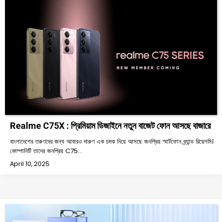
Realme C75X : প্রিমিয়াম ডিজাইনে নতুন বাজেট ফোন আসছে বাজারে
বাংলাদেশের তরুণদের জন্য আবারও দারুণ এক চমক নিয়ে আসছে জনপ্রিয় স্মার্টফোন ব্র্যান্ড রিয়েলমি।
কোম্পানিটি তাদের জনপ্রিয় C75…
April 10, 2025