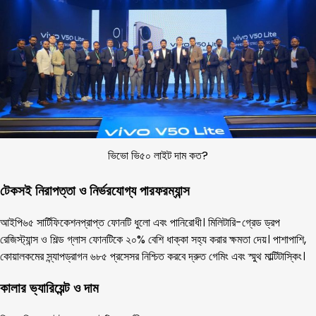
ভিভো ভি৫০ লাইট দাম কত?
টেকসই নিরাপত্তা ও নির্ভরযোগ্য পারফরম্যান্স
আইপি৬৫ সার্টিফিকেশনপ্রাপ্ত ফোনটি ধুলো এবং পানিরোধী। মিলিটারি-গ্রেড ড্রপ
রেজিস্ট্যান্স ও শিল্ড গ্লাস ফোনটিকে ২০% বেশি ধাক্কা সহ্য করার ক্ষমতা দেয়। পাশাপাশি,
কোয়ালকমের স্ন্যাপড্রাগন ৬৮৫ প্রসেসর নিশ্চিত করবে দ্রুত গেমিং এবং স্মুথ মাল্টিটাস্কিং।
কালার ভ্যারিয়েন্ট ও দাম