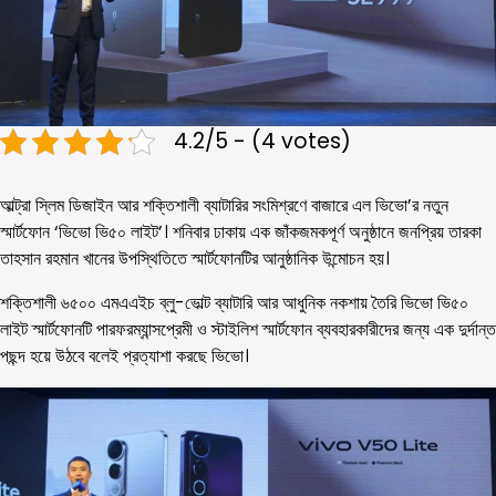
4.2/5 - (4 votes)
আল্ট্রা স্লিম ডিজাইন আর শক্তিশালী ব্যাটারির সংমিশ্রণে বাজারে এল ভিভো’র নতুন
স্মার্টফোন ‘ভিভো ভি৫০ লাইট’। শনিবার ঢাকায় এক জাঁকজমকপূর্ণ অনুষ্ঠানে জনপ্রিয় তারকা
তাহসান রহমান খানের উপস্থিতিতে স্মার্টফোনটির আনুষ্ঠানিক উন্মোচন হয়।
শক্তিশালী ৬৫০০ এমএএইচ ব্লু-ভোল্ট ব্যাটারি আর আধুনিক নকশায় তৈরি ভিভো ভি৫০
লাইট স্মার্টফোনটি পারফরম্যান্সপ্রেমী ও স্টাইলিশ স্মার্টফোন ব্যবহারকারীদের জন্য এক দুর্দান্ত
পছন্দ হয়ে উঠবে বলেই প্রত্যাশা করছে ভিভো।