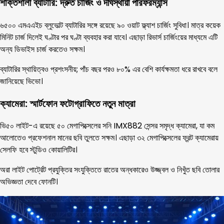
শক্তিশালী ব্যাটারি: দ্রুত চার্জিং ও দীর্ঘস্থায়ী পারফরম্যান্স
৬৫০০ এমএএইচ ব্লুভোল্ট ব্যাটারির সঙ্গে রয়েছে ৯০ ওয়াট ফ্ল্যাশ চার্জিং সুবিধা। মাত্র কয়েক
মিনিট চার্জ দিলেই ঘণ্টার পর ঘণ্টা ব্যবহার করা যাবে। এছাড়া রিভার্স চার্জিংয়ের মাধ্যমে এটি
অন্য ডিভাইস চার্জ করতেও সক্ষম।
ব্যাটারির স্থায়িত্বও প্রশংসনীয়; পাঁচ বছর পরও ৮০% এর বেশি কার্যক্ষমতা ধরে রাখবে বলে
জানিয়েছে ভিভো।
ক্যামেরা: স্মার্টফোন ফটোগ্রাফিতে নতুন মাত্রা
ভি৫০ লাইট-এ রয়েছে ৫০ মেগাপিক্সেলের সনি IMX882 সেন্সর সমৃদ্ধ ক্যামেরা, যা কম
আলোতেও প্রফেশনাল মানের ছবি তুলতে সক্ষম। এছাড়া ৩২ মেগাপিক্সেলের ফ্রন্ট ক্যামেরায়
সেলফি হবে স্টুডিও কোয়ালিটির।
অরা লাইট পোর্ট্রেট প্রযুক্তির সংযুক্তিতে রাতের অন্ধকারেও উজ্জ্বল ও নিখুঁত ছবি তোলার
অভিজ্ঞতা দেবে ফোনটি।