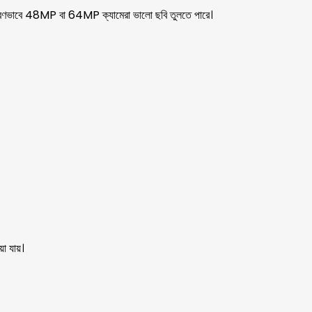
বে, সাধারণভাবে 48MP বা 64MP ক্যামেরা ভালো ছবি তুলতে পারে।
 যায়।