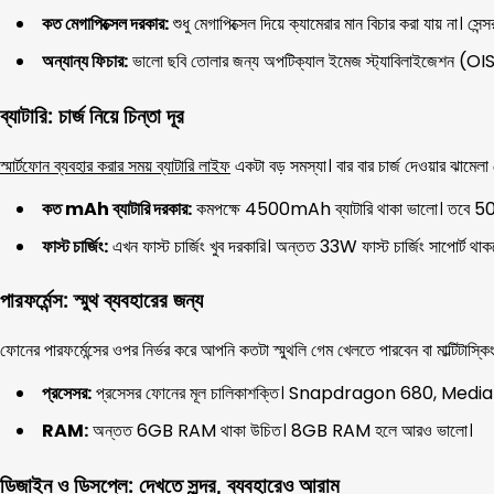
কত মেগাপিক্সেল দরকার:
শুধু মেগাপিক্সেল দিয়ে ক্যামেরার মান বিচার করা যায় ন
অন্যান্য ফিচার:
ভালো ছবি তোলার জন্য অপটিক্যাল ইমেজ স্ট্যাবিলাইজেশন (OIS)
ব্যাটারি: চার্জ নিয়ে চিন্তা দূর
স্মার্টফোন ব্যবহার করার সময় ব্যাটারি লাইফ
একটা বড় সমস্যা। বার বার চার্জ দেওয়ার ঝামেল
কত mAh ব্যাটারি দরকার:
কমপক্ষে 4500mAh ব্যাটারি থাকা ভালো। তবে 5
ফাস্ট চার্জিং:
এখন ফাস্ট চার্জিং খুব দরকারি। অন্তত 33W ফাস্ট চার্জিং সাপোর্ট থা
পারফর্মেন্স: স্মুথ ব্যবহারের জন্য
ফোনের পারফর্মেন্সের ওপর নির্ভর করে আপনি কতটা স্মুথলি গেম খেলতে পারবেন বা মাল্টিটাস্ক
প্রসেসর:
প্রসেসর ফোনের মূল চালিকাশক্তি। Snapdragon 680, MediaTek 
RAM:
অন্তত 6GB RAM থাকা উচিত। 8GB RAM হলে আরও ভালো।
ডিজাইন ও ডিসপ্লে: দেখতে সুন্দর, ব্যবহারেও আরাম