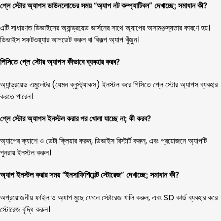
প্লে স্টোর অ্যাপস ডাউনলোডের সময় “অ্যাপ নট কম্প্যাটিবল” দেখাচ্ছে; সমাধান কী?
এটি সাধারণত ডিভাইসের অ্যান্ড্রয়েড ভার্সনের সাথে অ্যাপের অসামঞ্জস্যতার কারণে হয়।
ডিভাইস সফটওয়্যার আপডেট করুন বা বিকল্প অ্যাপ খুঁজুন।
পিসিতে প্লে স্টোর অ্যাপস কীভাবে ব্যবহার করব?
অ্যান্ড্রয়েড এমুলেটর (যেমন ব্লুস্ট্যাকস) ইনস্টল করে পিসিতে প্লে স্টোর অ্যাপস ব্যবহার
করতে পারেন।
প্লে স্টোর অ্যাপস ইনস্টল করার পর খোলা যাচ্ছে না; কী করব?
অ্যাপের ক্যাশে ও ডেটা ক্লিয়ার করুন, ডিভাইস রিস্টার্ট করুন, এবং প্রয়োজনে অ্যাপটি
পুনরায় ইনস্টল করুন।
অ্যাপ ইনস্টল করার সময় “ইনসাফিশিয়েন্ট স্টোরেজ” দেখাচ্ছে; সমাধান কী?
অপ্রয়োজনীয় ফাইল ও অ্যাপ মুছে ফেলে স্টোরেজ খালি করুন, এবং SD কার্ড ব্যবহার করে
স্টোরেজ বৃদ্ধি করুন।