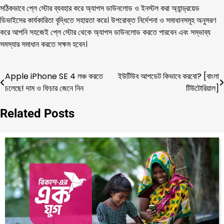
সঠিকভাবে প্লে স্টোর ব্যবহার করে অ্যাপস ডাউনলোড ও ইনস্টল করা অ্যান্ড্রয়েড
ডিভাইসের কার্যকারিতা বৃদ্ধিতে সহায়তা করে। উপরোক্ত নির্দেশনা ও সমাধানসমূহ অনুসরণ
করে আপনি সহজেই প্লে স্টোর থেকে অ্যাপস ডাউনলোড করতে পারবেন এবং সম্ভাব্য
সমস্যার সমাধান করতে সক্ষম হবেন।
Apple iPhone SE 4 লঞ্চ করতে
ইউটিউব আপডেট কিভাবে করবো? [বাংলা
Post
চলেছে! দাম ও ফিচার জেনে নিন
টিউটোরিয়াল]
navigation
Related Posts