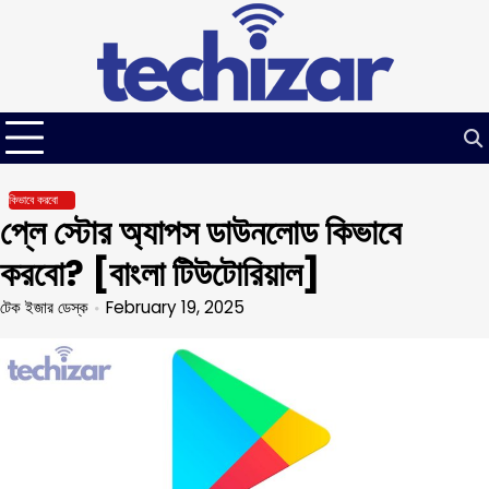
Skip
to
content
কিভাবে করবো
প্লে স্টোর অ্যাপস ডাউনলোড কিভাবে
করবো? [বাংলা টিউটোরিয়াল]
টেক ইজার ডেস্ক
February 19, 2025